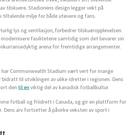
av tilskuere. Stadionens design legger vekt på
k tiltalende miljø for både utøvere og fans.
rlig lys og ventilasjon, forbedrer tilskueropplevelsen.
 modernisere fasilitetene samtidig som det bevarer sin
 konkurransedyktig arena for fremtidige arrangementer.
ie, har Commonwealth Stadium vært vert for mange
dratt til utviklingen av ulike idretter i regionen. Dens
jort den
til en
viktig del av kanadisk fotballkultur.
e fotball og friidrett i Canada, og gir en plattform for
r. Dens arv fortsetter å påvirke veksten av sport i
tt