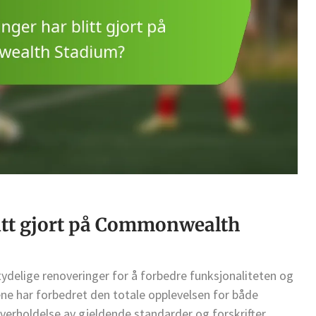
litt gjort på Commonwealth
lige renoveringer for å forbedre funksjonaliteten og
ne har forbedret den totale opplevelsen for både
verholdelse av gjeldende standarder og forskrifter.