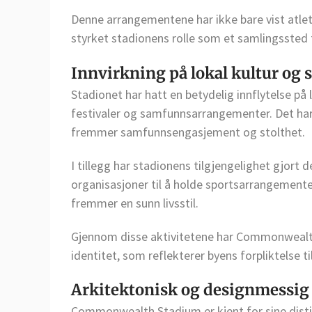
Denne arrangementene har ikke bare vist atlet
styrket stadionens rolle som et samlingssted 
Innvirkning på lokal kultur og
Stadionet har hatt en betydelig innflytelse på 
festivaler og samfunnsarrangementer. Det har 
fremmer samfunnsengasjement og stolthet.
I tillegg har stadionens tilgjengelighet gjort d
organisasjoner til å holde sportsarrangement
fremmer en sunn livsstil.
Gjennom disse aktivitetene har Commonwealth 
identitet, som reflekterer byens forpliktelse
Arkitektonisk og designmessig
Commonwealth Stadium er kjent for sine distin