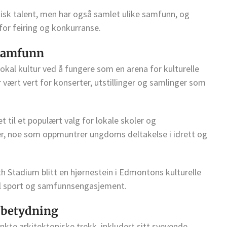
isk talent, men har også samlet ulike samfunn, og
for feiring og konkurranse.
 samfunn
lokal kultur ved å fungere som en arena for kulturelle
vært vert for konserter, utstillinger og samlinger som
et til et populært valg for lokale skoler og
er, noe som oppmuntrer ungdoms deltakelse i idrett og
Stadium blitt en hjørnestein i Edmontons kulturelle
 til sport og samfunnsengasjement.
 betydning
kte arkitektoniske trekk, inkludert sitt svevende