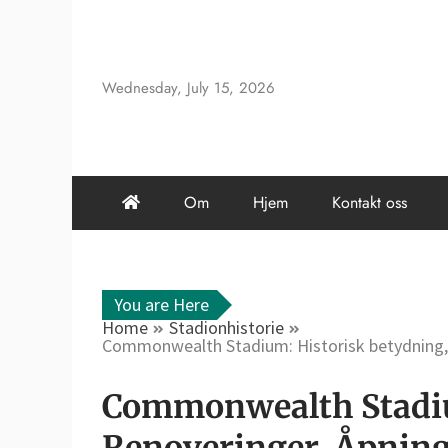
Skip
to
content
Wednesday, July 15, 2026
Om
Hjem
Kontakt oss
You are Here
Home
Stadionhistorie
Commonwealth Stadium: Historisk betydning,
Commonwealth Stadiu
Renoveringer, Åpnin