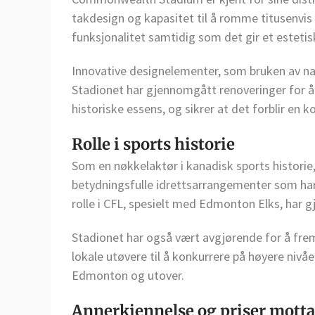
takdesign og kapasitet til å romme titusenvis 
funksjonalitet samtidig som det gir et estetis
Innovative designelementer, som bruken av natu
Stadionet har gjennomgått renoveringer for å
historiske essens, og sikrer at det forblir en
Rolle i sports historie
Som en nøkkelaktør i kanadisk sports histor
betydningsfulle idrettsarrangementer som har bi
rolle i CFL, spesielt med Edmonton Elks, har g
Stadionet har også vært avgjørende for å fremm
lokale utøvere til å konkurrere på høyere nivåe
Edmonton og utover.
Annerkjennelse og priser motta