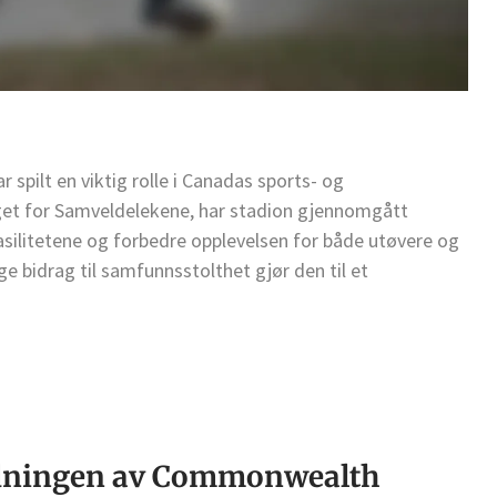
spilt en viktig rolle i Canadas sports- og
gget for Samveldelekene, har stadion gjennomgått
silitetene og forbedre opplevelsen for både utøvere og
ge bidrag til samfunnsstolthet gjør den til et
tydningen av Commonwealth