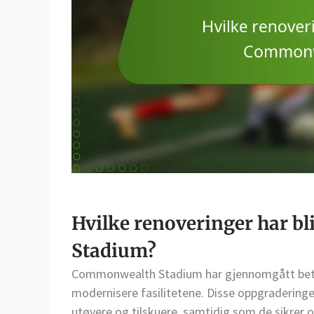
Hvilke renoveringer har b
Stadium?
Commonwealth Stadium har gjennomgått betyde
modernisere fasilitetene. Disse oppgraderinge
utøvere og tilskuere, samtidig som de sikrer o