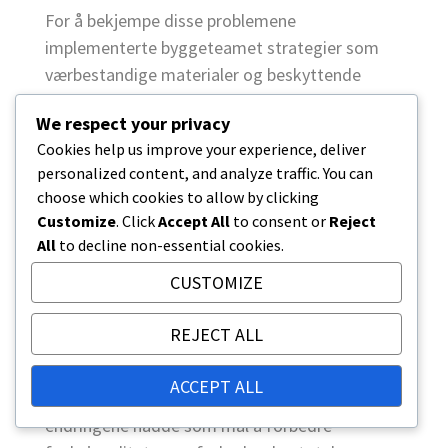
For å bekjempe disse problemene
implementerte byggeteamet strategier som
værbestandige materialer og beskyttende
dekker for pågående arbeid. Planlegging for
We respect your privacy
sesongmessige værvariasjoner tillot mer
Cookies help us improve your experience, deliver
effektiv bruk av tid og ressurser, noe som til
personalized content, and analyze traffic. You can
slutt minimerte forstyrrelser.
choose which cookies to allow by clicking
Customize
. Click
Accept All
to consent or
Reject
Designmodifikasjoner
All
to decline non-essential cookies.
Designmodifikasjoner var nødvendige for å
CUSTOMIZE
tilpasse seg utfordringene som ble møtt under
byggingen. Etter hvert som prosjektet utviklet
REJECT ALL
seg, førte tilbakemeldinger fra interessenter
og samfunnsmedlemmer til justeringer av
ACCEPT ALL
stadionets layout og funksjoner. Disse
endringene hadde som mål å forbedre