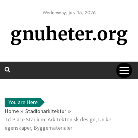
Skip
to
Wednesday, July 15, 2026
content
gnuheter.org
You are Here
Home
Stadionarkitektur
Td Place Stadium: Arkitektonisk design, Unike
egenskaper, Byggematerialer