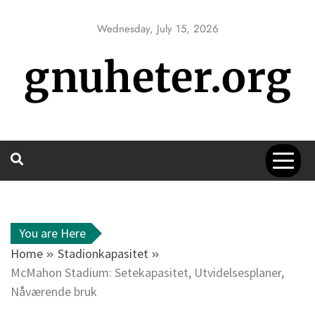
Skip
to
Wednesday, July 15, 2026
content
gnuheter.org
You are Here
Home
Stadionkapasitet
McMahon Stadium: Setekapasitet, Utvidelsesplaner,
Nåværende bruk