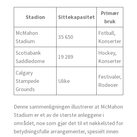
Primær
Stadion
Sittekapasitet
bruk
McMahon
Fotball,
35 650
Stadium
Konserter
Scotiabank
Hockey,
19 289
Saddledome
Konserter
Calgary
Festivaler,
Stampede
Ulike
Rodeoer
Grounds
Denne sammenligningen illustrerer at McMahon
Stadium er et av de største anleggene i
området, noe som gjør det til et nøkkelsted for
betydningsfulle arrangementer, spesielt innen