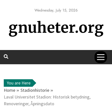
Skip
to
Wednesday, July 15, 2026
content
gnuheter.org
You are Here
Home
Stadionhistorie
Laval Universitet Stadion: Historisk betydning,
Renoveringer, Åpningsdato