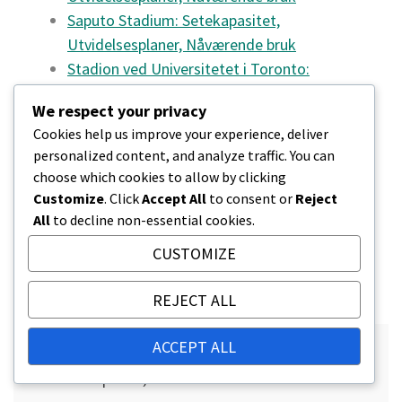
Saputo Stadium: Setekapasitet,
Utvidelsesplaner, Nåværende bruk
Stadion ved Universitetet i Toronto:
Historisk betydning, Renoveringer,
We respect your privacy
Åpningsdato
Cookies help us improve your experience, deliver
personalized content, and analyze traffic. You can
choose which cookies to allow by clicking
SHARE
Customize
. Click
Accept All
to consent or
Reject
Facebook
Twitter
Pinterest
All
to decline non-essential cookies.
CUSTOMIZE
Linkedin
REJECT ALL
Post
ACCEPT ALL
McMahon Stadium: Setekapasitet,
navigation
Utvidelsesplaner, Nåværende bruk