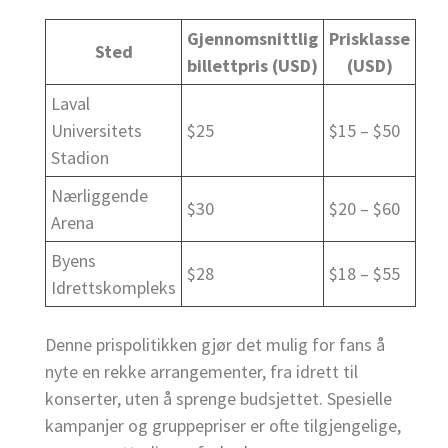
Gjennomsnittlig
Prisklasse
Sted
billettpris (USD)
(USD)
Laval
Universitets
$25
$15 – $50
Stadion
Nærliggende
$30
$20 – $60
Arena
Byens
$28
$18 – $55
Idrettskompleks
Denne prispolitikken gjør det mulig for fans å
nyte en rekke arrangementer, fra idrett til
konserter, uten å sprenge budsjettet. Spesielle
kampanjer og gruppepriser er ofte tilgjengelige,