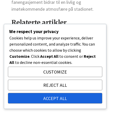
fanengasjement bidrar til en livlig og
imøtekommende atmosfære på stadionet.
Relaterte artikler
York Lions Stadium: Setekapasitet,
We respect your privacy
Utvidelsesplaner, Nåværende bruk
Cookies help us improve your experience, deliver
personalized content, and analyze traffic. You can
Stade Saputo: Arkitektonisk design, Unike
choose which cookies to allow by clicking
egenskaper, Byggematerialer
Customize
. Click
Accept All
to consent or
Reject
Alberta fotballstadion: Historisk betydning,
All
to decline non-essential cookies.
Renoveringer, Åpningsdato
CUSTOMIZE
SHARE
REJECT ALL
Facebook
Twitter
Pinterest
ACCEPT ALL
Linkedin