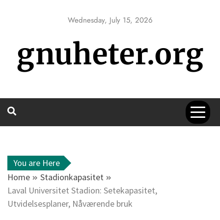
Skip
to
Wednesday, July 15, 2026
content
gnuheter.org
You are Here
Home
Stadionkapasitet
Laval Universitet Stadion: Setekapasitet,
Utvidelsesplaner, Nåværende bruk