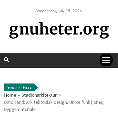
Skip
to
Wednesday, July 15, 2026
content
gnuheter.org
You are Here
Home
Stadionarkitektur
Bmo Field: Arkitektonisk design, Unike funksjoner,
Byggematerialer