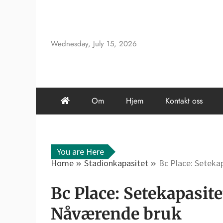
Skip
to
content
Wednesday, July 15, 2026
Om
Hjem
Kontakt oss
You are Here
Home
Stadionkapasitet
Bc Place: Seteka
Bc Place: Setekapasite
Nåværende bruk