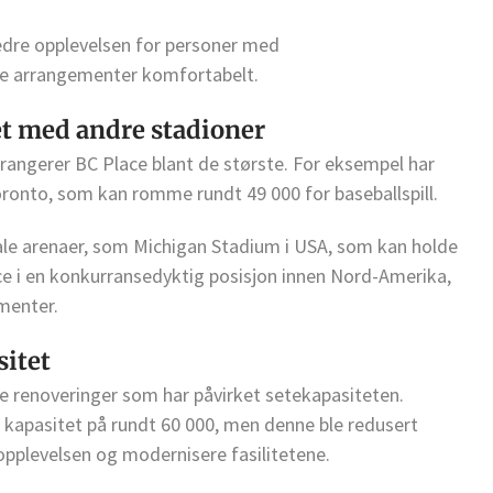
bedre opplevelsen for personer med
yte arrangementer komfortabelt.
t med andre stadioner
angerer BC Place blant de største. For eksempel har
oronto, som kan romme rundt 49 000 for baseballspill.
nale arenaer, som Michigan Stadium i USA, som kan holde
ace i en konkurransedyktig posisjon innen Nord-Amerika,
ementer.
sitet
 renoveringer som har påvirket setekapasiteten.
n kapasitet på rundt 60 000, men denne ble redusert
opplevelsen og modernisere fasilitetene.