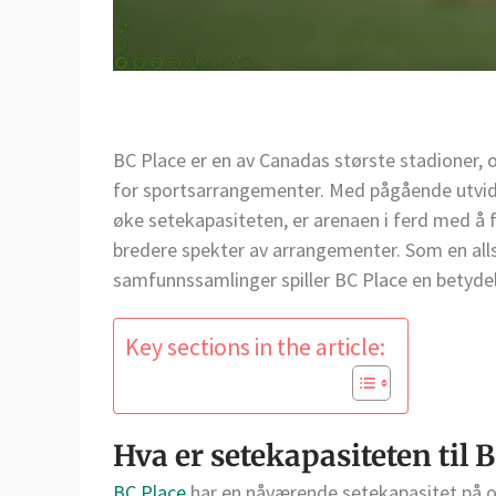
BC Place er en av Canadas største stadioner, o
for sportsarrangementer. Med pågående utvid
øke setekapasiteten, er arenaen i ferd med å 
bredere spekter av arrangementer. Som en alls
samfunnssamlinger spiller BC Place en betydel
Key sections in the article:
Hva er setekapasiteten til 
BC Place
har en nåværende setekapasitet på o