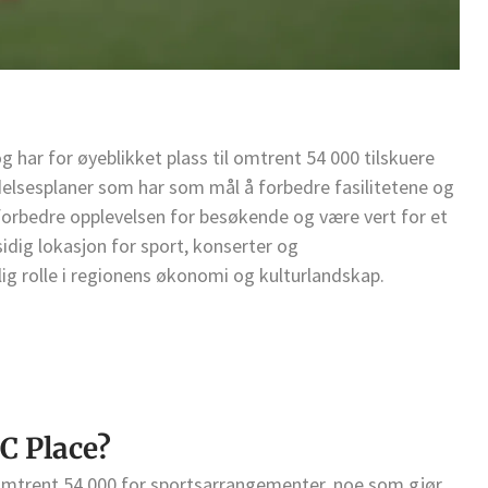
g har for øyeblikket plass til omtrent 54 000 tilskuere
elsesplaner som har som mål å forbedre fasilitetene og
forbedre opplevelsen for besøkende og være vert for et
idig lokasjon for sport, konserter og
ig rolle i regionens økonomi og kulturlandskap.
BC Place?
mtrent 54 000 for sportsarrangementer, noe som gjør